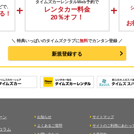
タイムズカーレンタルWeb予約で
どで、
レンタカー料金
る！
20％オフ！
お
＼
特典いっぱいのタイムズクラブに
無料
でカンタン登録
／
新規登録する
ーン
お知らせ
サイトマップ
よくあるご質問
サイトのご利用にあたっ
コラム