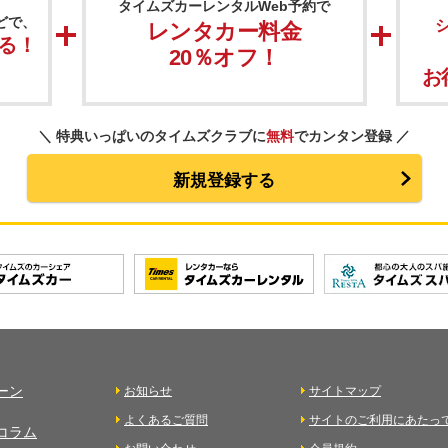
タイムズカーレンタルWeb予約で
どで、
レンタカー料金
る！
20％オフ！
お
＼
特典いっぱいのタイムズクラブに
無料
でカンタン登録
／
新規登録する
ーン
お知らせ
サイトマップ
よくあるご質問
サイトのご利用にあたっ
コラム