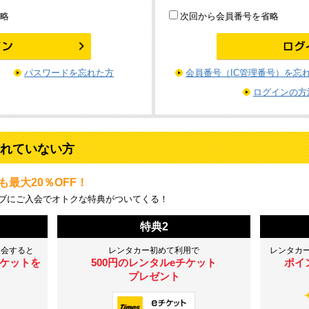
省略
次回から会員番号を省略
パスワードを忘れた方
会員番号（IC管理番号）を忘
ログインの方
れていない方
最大20％OFF！
ブにご入会でオトクな特典がついてくる！
特典2
入会すると
レンタカー初めて利用で
レンタカ
チケットを
500円のレンタルeチケット
ポイ
プレゼント