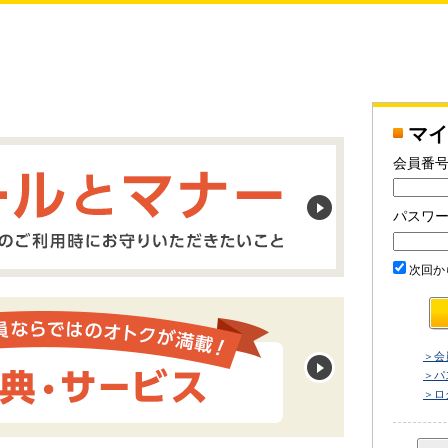
マイ
会員番号
パスワ
次回か
＞会
＞パ
＞ロ