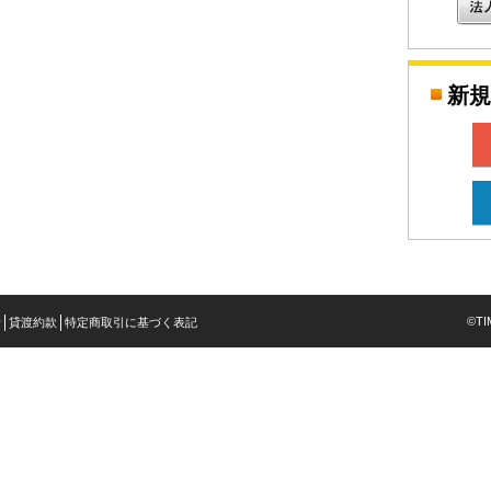
新規
©TIM
針
貸渡約款
特定商取引に基づく表記